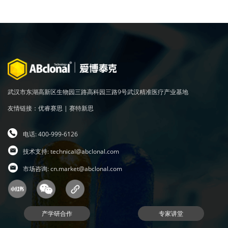
武汉市东湖高新区生物园三路高科园三路9号武汉精准医疗产业基地
友情链接：
优睿赛思
|
赛特新思
电话: 400-999-6126
技术支持:
technical@abclonal.com
市场咨询:
cn.market@abclonal.com
产学研合作
专家讲堂