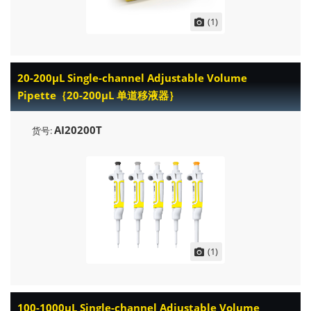
(1)
20-200μL Single-channel Adjustable Volume
Pipette｛20-200μL 单道移液器｝
AI20200T
货号:
(1)
100-1000μL Single-channel Adjustable Volume